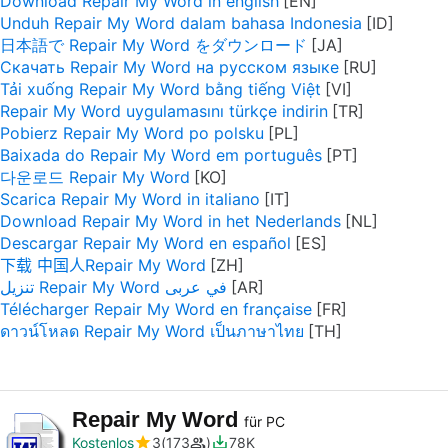
Download Repair My Word in english
Unduh Repair My Word dalam bahasa Indonesia
日本語で Repair My Word をダウンロード
Скачать Repair My Word на русском языке
Tải xuống Repair My Word bằng tiếng Việt
Repair My Word uygulamasını türkçe indirin
Pobierz Repair My Word po polsku
Baixada do Repair My Word em português
다운로드 Repair My Word
Scarica Repair My Word in italiano
Download Repair My Word in het Nederlands
Descargar Repair My Word en español
下载 中国人Repair My Word
تنزيل Repair My Word في عربى
Télécharger Repair My Word en française
ดาวน์โหลด Repair My Word เป็นภาษาไทย
Repair My Word
für PC
Kostenlos
3
173
78K