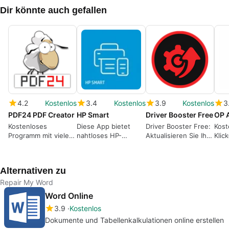
Dir könnte auch gefallen
4.2
Kostenlos
3.4
Kostenlos
3.9
Kostenlos
3
PDF24 PDF Creator
HP Smart
Driver Booster Free
OP 
Kostenloses
Diese App bietet
Driver Booster Free:
Kost
Programm mit vielen
nahtloses HP-
Aktualisieren Sie Ihre
Klic
praktischen
Druckermanagement
Treiber einfach
Werkzeugen rund um
PDF-Dokumente
Alternativen zu
Repair My Word
Word Online
3.9
Kostenlos
Dokumente und Tabellenkalkulationen online erstellen